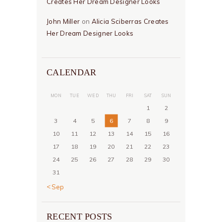
Creates Her Dream Designer Looks
John Miller
on
Alicia Sciberras Creates
Her Dream Designer Looks
CALENDAR
MON
TUE
WED
THU
FRI
SAT
SUN
1
2
3
4
5
6
7
8
9
10
11
12
13
14
15
16
17
18
19
20
21
22
23
24
25
26
27
28
29
30
31
« Sep
RECENT POSTS