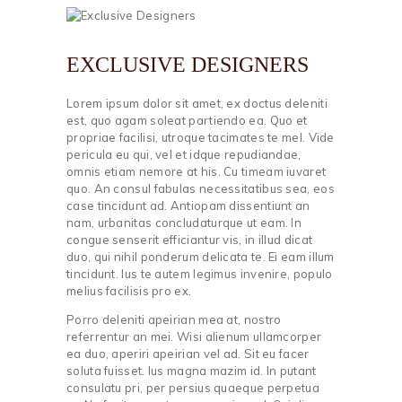
EXCLUSIVE DESIGNERS
Lorem ipsum dolor sit amet, ex doctus deleniti
est, quo agam soleat partiendo ea. Quo et
propriae facilisi, utroque tacimates te mel. Vide
pericula eu qui, vel et idque repudiandae,
omnis etiam nemore at his. Cu timeam iuvaret
quo. An consul fabulas necessitatibus sea, eos
case tincidunt ad. Antiopam dissentiunt an
nam, urbanitas concludaturque ut eam. In
congue senserit efficiantur vis, in illud dicat
duo, qui nihil ponderum delicata te. Ei eam illum
tincidunt. Ius te autem legimus invenire, populo
melius facilisis pro ex.
Porro deleniti apeirian mea at, nostro
referrentur an mei. Wisi alienum ullamcorper
ea duo, aperiri apeirian vel ad. Sit eu facer
soluta fuisset. Ius magna mazim id. In putant
consulatu pri, per persius quaeque perpetua