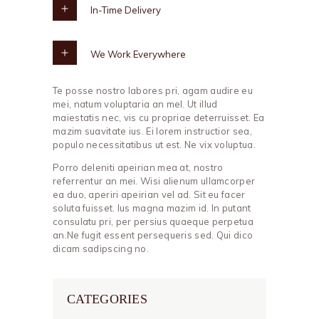
In-Time Delivery
We Work Everywhere
Te posse nostro labores pri, agam audire eu
mei, natum voluptaria an mel. Ut illud
maiestatis nec, vis cu propriae deterruisset. Ea
mazim suavitate ius. Ei lorem instructior sea,
populo necessitatibus ut est. Ne vix voluptua.
Porro deleniti apeirian mea at, nostro
referrentur an mei. Wisi alienum ullamcorper
ea duo, aperiri apeirian vel ad. Sit eu facer
soluta fuisset. Ius magna mazim id. In putant
consulatu pri, per persius quaeque perpetua
an.Ne fugit essent persequeris sed. Qui dico
dicam sadipscing no.
CATEGORIES