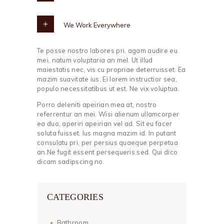
We Work Everywhere
Te posse nostro labores pri, agam audire eu
mei, natum voluptaria an mel. Ut illud
maiestatis nec, vis cu propriae deterruisset. Ea
mazim suavitate ius. Ei lorem instructior sea,
populo necessitatibus ut est. Ne vix voluptua.
Porro deleniti apeirian mea at, nostro
referrentur an mei. Wisi alienum ullamcorper
ea duo, aperiri apeirian vel ad. Sit eu facer
soluta fuisset. Ius magna mazim id. In putant
consulatu pri, per persius quaeque perpetua
an.Ne fugit essent persequeris sed. Qui dico
dicam sadipscing no.
CATEGORIES
Bathroom