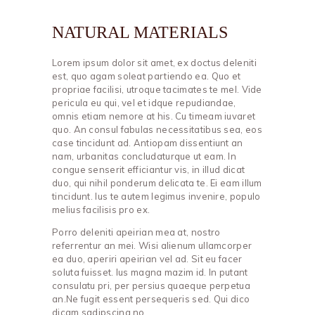
NATURAL MATERIALS
Lorem ipsum dolor sit amet, ex doctus deleniti
est, quo agam soleat partiendo ea. Quo et
propriae facilisi, utroque tacimates te mel. Vide
pericula eu qui, vel et idque repudiandae,
omnis etiam nemore at his. Cu timeam iuvaret
quo. An consul fabulas necessitatibus sea, eos
case tincidunt ad. Antiopam dissentiunt an
nam, urbanitas concludaturque ut eam. In
congue senserit efficiantur vis, in illud dicat
duo, qui nihil ponderum delicata te. Ei eam illum
tincidunt. Ius te autem legimus invenire, populo
melius facilisis pro ex.
Porro deleniti apeirian mea at, nostro
referrentur an mei. Wisi alienum ullamcorper
ea duo, aperiri apeirian vel ad. Sit eu facer
soluta fuisset. Ius magna mazim id. In putant
consulatu pri, per persius quaeque perpetua
an.Ne fugit essent persequeris sed. Qui dico
dicam sadipscing no.